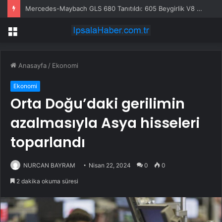
Mercedes-Maybach GLS 680 Tanıtıldı: 605 Beygirlik V8 Motorla Geliyor
Menü
Anasayfa
/
Ekonomi
Ekonomi
Orta Doğu’daki gerilimin
azalmasıyla Asya hisseleri
toparlandı
NURCAN BAYRAM
Nisan 22, 2024
0
0
2 dakika okuma süresi