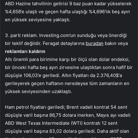
ABD Hazine tahvilinin getirisi 9 baz puan kadar yükselerek
%4,658’e ulaştı ve geçen hafta ulaştığı %4,696’lık beş ayın
en yüksek seviyesine yaklaştı.
3. parti reklam. Investing.com’un sunduğu veya önerdiği
bir teklif değildir. Feragat detaylarına
buradan
bakın veya
reklamları kaldırın
Altı önemli para birimine karşı bir ölçü olan
dolar endeksi
,
bir önceki hafta beş ayın zirvesine ulaştıktan sonra hafif bir
düşüşle 106,03’e geriledi.
Altın
fiyatları da 2.376,40$’a
gerileyerek geçen haftanın neredeyse tüm zamanların en
yüksek seviyesinden uzaklaştı.
Ham petrol fiyatları geriledi;
Brent
vadeli kontrat 54 sent
düşüşle varil başına 86,75 dolara inerken, Mayıs ayı vadeli
ABD West Texas Intermediate (
WTI
) kontratı 12 sent
düşüşle varil başına 83,02 dolara geriledi. Daha aktif olan