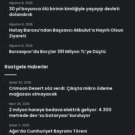
Ağustos 6, 2026
30 yıl boyunca ölü birinin kimliğiyle yaşayıp devleti
dolandırdı
Ağustos 6, 2026
Hatay Barosu’ndan Başsavcı Akbulut’a Hayırlı Olsun
Ziyareti
Ağustos 6, 2026
Bursaspor’da Borçlar 391 Milyon TL’ye Düştü
Rastgele Haberler
Şubat 20, 2026
Crimson Desert söz verdi: Çıkışta mikro ödeme
mağazası olmayacak
Mart 26, 2026
2 milyon haneye bedava elektrik geliyor: 4.300
metrede dev ‘su bataryası’ kuruluyor
Şubat 2, 2026
Ağın’da Cumhuriyet Bayramı Töreni