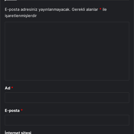
E-posta adresiniz yayınlanmayacak.
Gerekli alanlar
*
ile
işaretlenmişlerdir
Y
o
r
u
m
*
Ad
*
E-posta
*
İnternet sitesi